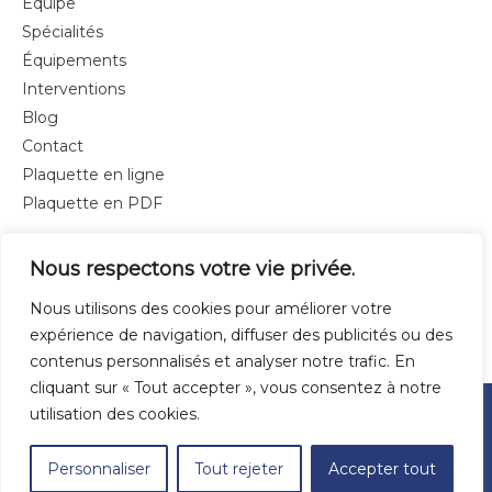
Équipe
Spécialités
Équipements
Interventions
Blog
Contact
Plaquette en ligne
Plaquette en PDF
Informations légales
Nous respectons votre vie privée.
Nous utilisons des cookies pour améliorer votre
Politique de confidentialité
expérience de navigation, diffuser des publicités ou des
contenus personnalisés et analyser notre trafic. En
cliquant sur « Tout accepter », vous consentez à notre
utilisation des cookies.
Copyright © 2020 Expertises Chimiques
Powered by
Frédéric Poitou
Personnaliser
Tout rejeter
Accepter tout