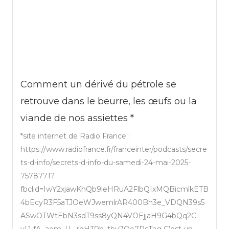
Comment un dérivé du pétrole se
retrouve dans le beurre, les œufs ou la
viande de nos assiettes *
*site internet de Radio France :
https://www.radiofrance.fr/franceinter/podcasts/secre
ts-d-info/secrets-d-info-du-samedi-24-mai-2025-
7578771?
fbclid=IwY2xjawKhQb9leHRuA2FlbQIxMQBicmlkETB
4bEcyR3F5aTJOeWJwemlrAR400Bh3e_VDQN39s5
ASwOTWtEbN3sdT9ss8yQN4VOEjjaH9G4bQq2C-
vIJ-fA_aem_U-_rqHT0h_thy7Oo7PsTag C’est un