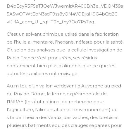
B4bEcyR3F5aTJOeWJwemlrAR400Bh3e_VDQN39s
5ASwOTWtEbN3sdT9ss8yQN4VOEjjaH9G4bQq2C-
vIJ-fA_aem_U-_rqHT0h_thy7Oo7PsTag
C’est un solvant chimique utilisé dans la fabrication
de l’huile alimentaire, l’hexane, néfaste pour la santé.
Or, selon des analyses que la cellule investigation de
Radio France s’est procurées, ses résidus
contaminent bien plus d’aliments que ce que les
autorités sanitaires ont envisagé.
Au milieu d’un vallon verdoyant d’Auvergne au pied
du Puy de Dôme, la ferme expérimentale de
l’INRAE (Institut national de recherche pour
l’agriculture, l’alimentation et l’environnement) du
site de Theix a des veaux, des vaches, des brebis et
plusieurs bâtiments équipés d’auges séparées pour