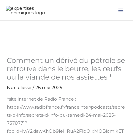
Aller
au
contenu
Comment un dérivé du pétrole se
retrouve dans le beurre, les œufs
ou la viande de nos assiettes *
Non classé
/
26 mai 2025
*site internet de Radio France :
https://www.radiofrance.fr/franceinter/podcasts/secre
ts-d-info/secrets-d-info-du-samedi-24-mai-2025-
7578771?
fbclid=IwY2xjawKhQb9leHRuA2FlbQIxMQBicmlkET