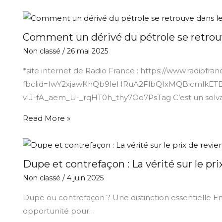
Comment un dérivé du pétrole se retrouve
Non classé
/
26 mai 2025
*site internet de Radio France : https://www.radiofr
fbclid=IwY2xjawKhQb9leHRuA2FlbQIxMQBicmlk
vIJ-fA_aem_U-_rqHT0h_thy7Oo7PsTag C’est un solvant ch
Read More »
Dupe et contrefaçon : La vérité sur le pr
Non classé
/
4 juin 2025
Dupe ou contrefaçon ? Une distinction essentielle En d
opportunité pour…