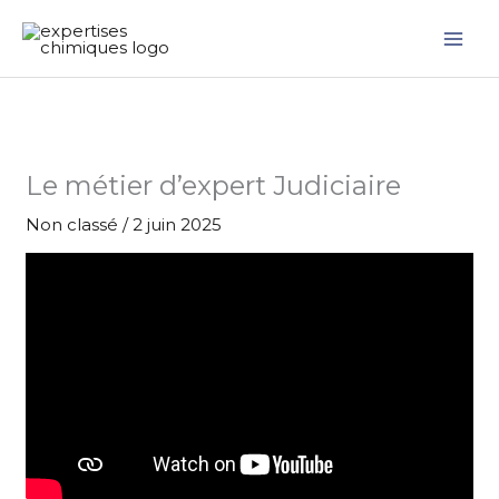
Aller
au
contenu
Le métier d’expert Judiciaire
Non classé
/
2 juin 2025