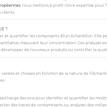
uropéennes
, nous mettons à profit notre expertise pour fo
clients.
UE ?
er et quantifier les composants d\’un échantillon. Elle p
ntitative, mesurant leur concentration. Ces analyses so
développer de nouveaux produits ou contrôler la qualit
variées et choisies en fonction de la nature de l\’échant
s :
/charge des ions pour identifier et quantifier les molé
étecter des traces de contaminants ou analyser des méla