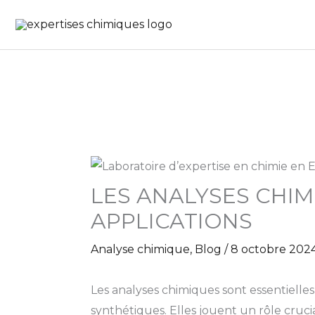
Aller
au
contenu
LES ANALYSES CHI
APPLICATIONS
Analyse chimique
,
Blog
/
8 octobre 202
Les analyses chimiques sont essentielles
synthétiques. Elles jouent un rôle crucia