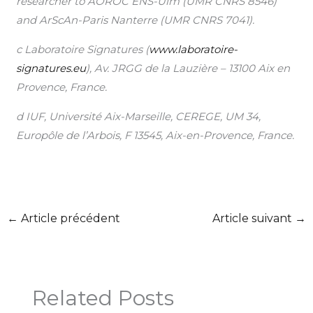
researcher to AOROC ENS-Ulm (UMR CNRS 8546)
and ArScAn-Paris Nanterre (UMR CNRS 7041).
c Laboratoire Signatures (
www.laboratoire-
signatures.eu
), Av. JRGG de la Lauzière – 13100 Aix en
Provence, France.
d IUF, Université Aix-Marseille, CEREGE, UM 34,
Europôle de l’Arbois, F 13545, Aix-en-Provence, France.
←
Article précédent
Article suivant
→
Related Posts