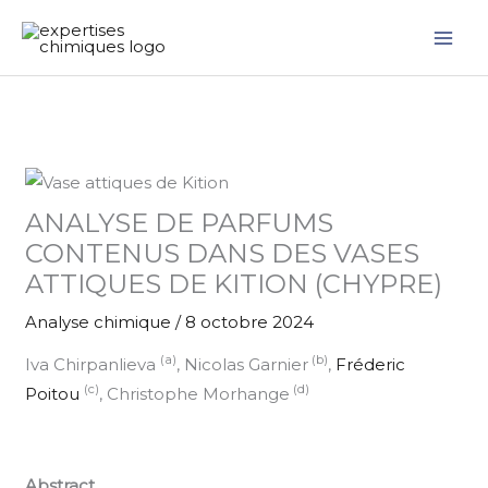
Aller
au
contenu
ANALYSE DE PARFUMS
CONTENUS DANS DES VASES
ATTIQUES DE KITION (CHYPRE)
Analyse chimique
/
8 octobre 2024
(a)
(b)
Iva Chirpanlieva
, Nicolas Garnier
,
Fréderic
(c)
(d)
Poitou
, Christophe Morhange
Abstract